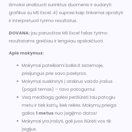
išmoksi analizuoti surinktus duomenis ir sudaryti
grafikus su MS Excel; 4) suprasi kaip tinkamai aprašyti
ir interpretuoti tyrimo rezultatus.
DOVANA:
jau paruoštas MS Excel failas tyrimo
rezultatams greičiau ir lengviau apskaičiuoti.
Apie mokymus:
Mokymai pateikiami bakis.lt sistemoje,
prisijungus prie savo paskyros.
Mokymai suskirstyti į atskirus vaizdo įrašus
(pagal temas) – tavo patogumui.
Visą medžiagą galėsi peržiūrėti tau patogiu
metu ir tiek kartų, kiek reikės. Mokymų prieiga
galios
1 metus
nuo įsigijimo datos!
Mokymai yra įrašyti, gali juos žiūrėti vos tik
įsigijus.