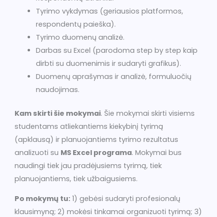
Tyrimo vykdymas (geriausios platformos,
respondentų paieška).
Tyrimo duomenų analizė.
Darbas su Excel (parodoma step by step kaip
dirbti su duomenimis ir sudaryti grafikus).
Duomenų aprašymas ir analizė, formuluočių
naudojimas.
Kam skirti šie mokymai
. Šie mokymai skirti visiems
studentams atliekantiems kiekybinį tyrimą
(apklausą) ir planuojantiems tyrimo rezultatus
analizuoti su
MS Excel programa
. Mokymai bus
naudingi tiek jau pradėjusiems tyrimą, tiek
planuojantiems, tiek užbaigusiems.
Po mokymų tu:
1) gebėsi sudaryti profesionalų
klausimyną; 2) mokėsi tinkamai organizuoti tyrimą; 3)