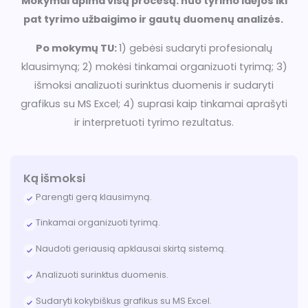
Mokymai apima visą procesą: nuo tyrimo idėjos iki
pat tyrimo užbaigimo ir gautų duomenų analizės.
Po mokymų TU:
1) gebėsi sudaryti profesionalų
klausimyną; 2) mokėsi tinkamai organizuoti tyrimą; 3)
išmoksi analizuoti surinktus duomenis ir sudaryti
grafikus su MS Excel; 4) suprasi kaip tinkamai aprašyti
ir interpretuoti tyrimo rezultatus.
Ką išmoksi
Parengti gerą klausimyną.
Tinkamai organizuoti tyrimą.
Naudoti geriausią apklausai skirtą sistemą.
Analizuoti surinktus duomenis.
Sudaryti kokybiškus grafikus su MS Excel.