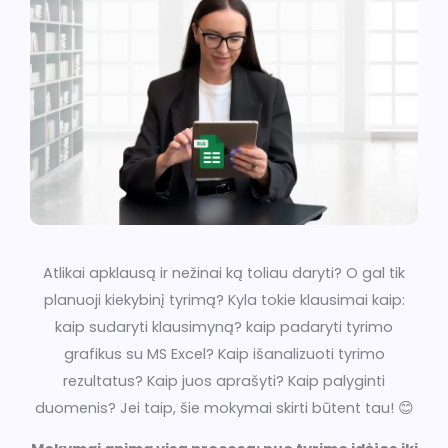
Atlikai apklausą ir nežinai ką toliau daryti? O gal tik
planuoji kiekybinį tyrimą? Kyla tokie klausimai kaip:
kaip sudaryti klausimyną? kaip padaryti tyrimo
grafikus su MS Excel? Kaip išanalizuoti tyrimo
rezultatus? Kaip juos aprašyti? Kaip palyginti
duomenis? Jei taip, šie mokymai skirti būtent tau! 😊