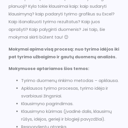
planuoji? Kyla tokie klausimai kaip: kaip sudaryti
MS
klausimyną? kaip padaryti tyrimo grafikus su Excel?
EXCEL”
Kaip išanalizuoti tyrimo rezultatus? Kaip juos
aprašyti? Kaip palyginti duomenis? Jei taip, šie
mokymai skirti būtent tau! 😊
Mokymai apima visą procesą: nuo tyrimo idėjos iki
pat tyrimo užbaigimo ir gautų duomenų analizės.
Mokymuose aptariamos šios temos:
Tyrimo duomenų rinkimo metodas – apklausa.
Apklausos tyrimo procesas, tyrimo idėja ir
svarbiausi žingsniai.
Klausimyno pagrindimas.
Klausimyno kūrimas (įvadinė dalis, klausimų
rūšys, idėjos, gerieji ir blogieji pavyzdžiai).
Respondentų atranka.