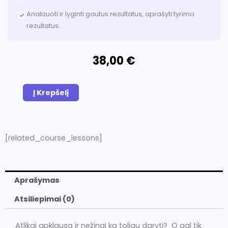
Analizuoti ir lyginti gautus rezultatus, aprašyti tyrimo
rezultatus.
38,00
€
produkto
Į Krepšelį
kiekis:
Online
mokymai
[related_course_lessons]
,,Apklausos
rengimas
ir
Aprašymas
tyrimo
Atsiliepimai (0)
duomenų
analizė
Atlikai apklausą ir nežinai ką toliau daryti? O gal tik
su