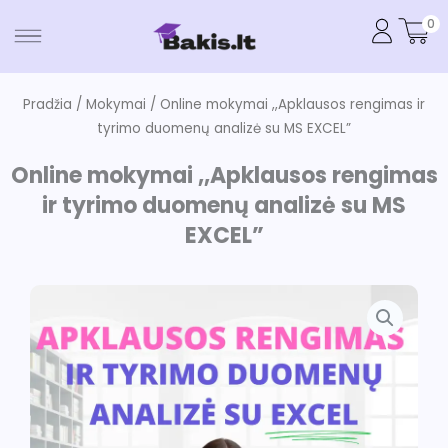
Pereiti
0
prie
turinio
Pradžia
/
Mokymai
/ Online mokymai ,,Apklausos rengimas ir
tyrimo duomenų analizė su MS EXCEL”
Online mokymai ,,Apklausos rengimas
ir tyrimo duomenų analizė su MS
EXCEL”