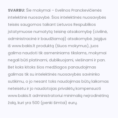
SVARBU:
Šie mokymai – Evelinos Pranckevičienės
intelektinė nuosavybė. Šios intelektinės nuosavybės
teisės saugomos taikant Lietuvos Respublikos
įstatymuose numatytą teisinę atsakomybę (civilinė,
administracinė ir baudžiamoji) atsakomybė. Įsigijus
iš www.bakis.lt produktą (šiuos mokymus), juos
galima naudoti tik asmeniniams tikslams, mokymai
negali būti platinami, dublikuojami, viešinami ir pan.
Bet koks kitoks šios medžiagos panaudojimas
galimas tik su intelektinės nuosavybės savininko
sutikimu, o jo nesant toks naudojimas būtų laikomas
neteisėtu ir jo naudotojas privalėtų kompensuoti
www.bakis.lt administratoriui minimalią neįrodinėtiną
žalą, kuri yra 500 (penki šimtai) eurų.