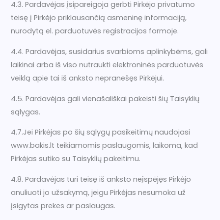
4.3. Pardavėjas įsipareigoja gerbti Pirkėjo privatumo
teisę į Pirkėjo priklausančią asmeninę informaciją,
nurodytą el. parduotuvės registracijos formoje.
4.4. Pardavėjas, susidarius svarbioms aplinkybėms, gali
laikinai arba iš viso nutraukti elektroninės parduotuvės
veiklą apie tai iš anksto nepranešęs Pirkėjui.
4.5. Pardavėjas gali vienašališkai pakeisti šių Taisyklių
sąlygas.
4.7.Jei Pirkėjas po šių sąlygų pasikeitimų naudojasi
www.bakis.lt teikiamomis paslaugomis, laikoma, kad
Pirkėjas sutiko su Taisyklių pakeitimu.
4.8. Pardavėjas turi teisę iš anksto neįspėjęs Pirkėjo
anuliuoti jo užsakymą, jeigu Pirkėjas nesumoka už
įsigytas prekes ar paslaugas.