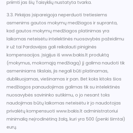
priimti jas šių Taisyklių nustatyta tvarka.
3.3. Pirkėjas įsipareigoja neperduoti tretiesiems
asmenims gautos mokymų medžiagos ir supranta,
kad gautos mokymų medžiagos platinimas yra
laikomas neteisėtu intelektinės nuosavybės pažeidimu
ir už tai Pardavėjas gali reikalauti piniginės
kompensacijos. Įsigijus iš www.bakis.lt produktą
(mokymus, mokomąją medžiagą) jį galima naudoti tik
asmeniniams tikslais, jis negali būti platinamas,
dublikuojamas, viešinamas ir pan. Bet koks kitoks šios
medžiagos panaudojimas galimas tik su intelektinės
nuosavybės savininko sutikimu, o jo nesant toks
naudojimas būtų laikomas neteisėtu ir jo naudotojas
privalėtų kompensuoti www.bakis.lt administratoriui
minimalią neįrodinėtiną žalą, kuri yra 500 (penki šimtai)
eurų.