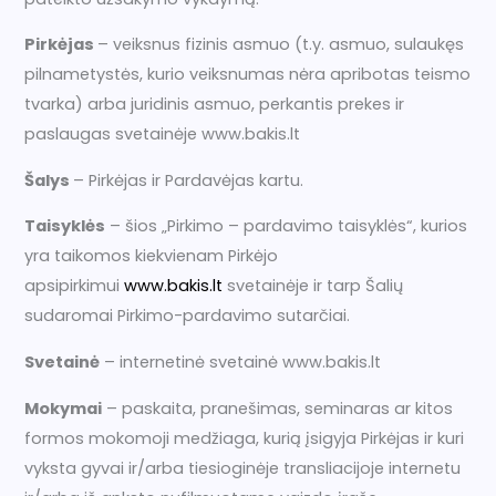
Pirkėjas
– veiksnus fizinis asmuo (t.y. asmuo, sulaukęs
pilnametystės, kurio veiksnumas nėra apribotas teismo
tvarka) arba juridinis asmuo, perkantis prekes ir
paslaugas svetainėje www.bakis.lt
Šalys
– Pirkėjas ir Pardavėjas kartu.
Taisyklės
– šios „Pirkimo – pardavimo taisyklės“, kurios
yra taikomos kiekvienam Pirkėjo
apsipirkimui
www.bakis.lt
svetainėje ir tarp Šalių
sudaromai Pirkimo-pardavimo sutarčiai.
Svetainė
– internetinė svetainė www.bakis.lt
Mokymai
– paskaita, pranešimas, seminaras ar kitos
formos mokomoji medžiaga, kurią įsigyja Pirkėjas ir kuri
vyksta gyvai ir/arba tiesioginėje transliacijoje internetu