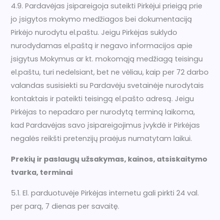
4.9. Pardavėjas įsipareigoja suteikti Pirkėjui prieigą prie
jo įsigytos mokymo medžiagos bei dokumentaciją
Pirkėjo nurodytu el.paštu. Jeigu Pirkėjas suklydo
nurodydamas el.paštą ir negavo informacijos apie
įsigytus Mokymus ar kt. mokomąją medžiagą teisingu
el.paštu, turi nedelsiant, bet ne vėliau, kaip per 72 darbo
valandas susisiekti su Pardavėju svetainėje nurodytais
kontaktais ir pateikti teisingą el.pašto adresą. Jeigu
Pirkėjas to nepadaro per nurodytą terminą laikoma,
kad Pardavėjas savo įsipareigojimus įvykdė ir Pirkėjas
negalės reikšti pretenzijų praėjus numatytam laikui.
Prekių ir paslaugų užsakymas, kainos, atsiskaitymo
tvarka, terminai
5.1. El. parduotuvėje Pirkėjas internetu gali pirkti 24 val.
per parą, 7 dienas per savaitę.