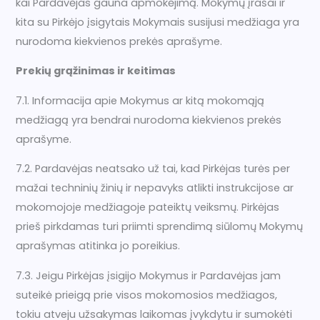
kai Pardavėjas gauna apmokėjimą. Mokymų įrašai ir
kita su Pirkėjo įsigytais Mokymais susijusi medžiaga yra
nurodoma kiekvienos prekės aprašyme.
Prekių grąžinimas ir keitimas
7.1. Informacija apie Mokymus ar kitą mokomąją
medžiagą yra bendrai nurodoma kiekvienos prekės
aprašyme.
7.2. Pardavėjas neatsako už tai, kad Pirkėjas turės per
mažai techninių žinių ir nepavyks atlikti instrukcijose ar
mokomojoje medžiagoje pateiktų veiksmų. Pirkėjas
prieš pirkdamas turi priimti sprendimą siūlomų Mokymų
aprašymas atitinka jo poreikius.
7.3. Jeigu Pirkėjas įsigijo Mokymus ir Pardavėjas jam
suteikė prieigą prie visos mokomosios medžiagos,
tokiu atveju užsakymas laikomas įvykdytu ir sumokėti