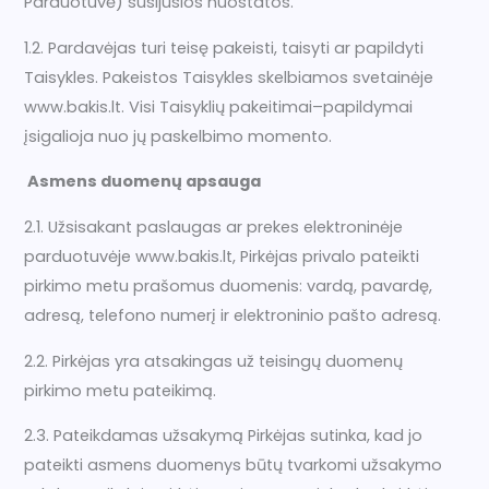
Parduotuvė) susijusios nuostatos.
1.2. Pardavėjas turi teisę pakeisti, taisyti ar papildyti
Taisykles. Pakeistos Taisykles skelbiamos svetainėje
www.bakis.lt. Visi Taisyklių pakeitimai–papildymai
įsigalioja nuo jų paskelbimo momento.
Asmens duomenų apsauga
2.1. Užsisakant paslaugas ar prekes elektroninėje
parduotuvėje www.bakis.lt, Pirkėjas privalo pateikti
pirkimo metu prašomus duomenis: vardą, pavardę,
adresą, telefono numerį ir elektroninio pašto adresą.
2.2. Pirkėjas yra atsakingas už teisingų duomenų
pirkimo metu pateikimą.
2.3. Pateikdamas užsakymą Pirkėjas sutinka, kad jo
pateikti asmens duomenys būtų tvarkomi užsakymo