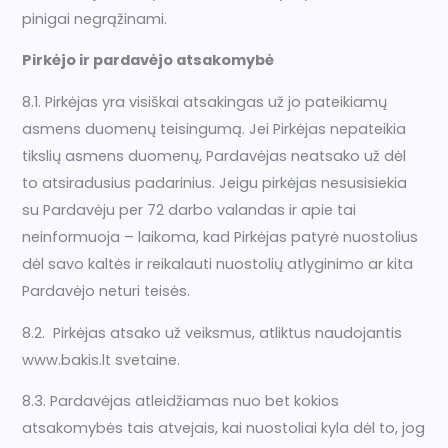
pinigai negrąžinami.
Pirkėjo ir pardavėjo atsakomybė
8.1. Pirkėjas yra visiškai atsakingas už jo pateikiamų
asmens duomenų teisingumą. Jei Pirkėjas nepateikia
tikslių asmens duomenų, Pardavėjas neatsako už dėl
to atsiradusius padarinius. Jeigu pirkėjas nesusisiekia
su Pardavėju per 72 darbo valandas ir apie tai
neinformuoja – laikoma, kad Pirkėjas patyrė nuostolius
dėl savo kaltės ir reikalauti nuostolių atlyginimo ar kita
Pardavėjo neturi teisės.
8.2. Pirkėjas atsako už veiksmus, atliktus naudojantis
www.bakis.lt svetaine.
8.3. Pardavėjas atleidžiamas nuo bet kokios
atsakomybės tais atvejais, kai nuostoliai kyla dėl to, jog