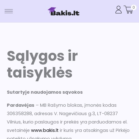
Pereiti
0
prie
turinio
Sąlygos ir
taisyklės
Sutartyje naudojamos sąvokos
Pardavėjas
– MB Rašymo blokas, įmonės kodas
306358288, adresas V. Nagevičiaus g.3, LT-08237
Vilnius, kurio paslaugos ir prekės yra parduodamos el.
svetainėje
www.bakis.lt
ir kuris yra atsakingas už Pirkėjo
pateikto užsakymo vykdymą.