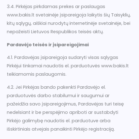
3.4. Pirkėjas pirkdamas prekes ar paslaugas
www.bakis.lt svetainėje įsipareigoja laikytis šių Taisyklių,
kitų sąlygų, aiškiai nurodytų internetinėje svetainėje, bei
nepažeisti Lietuvos Respublikos teisės aktų.
Pardavėjo teisės ir įsipareigojimai
4.1. Pardavėjas įsipareigoja sudaryti visas sąlygas
Pirkėjui tinkamai naudotis el. parduotuvės www.bakis.lt
teikiamomis paslaugomis.
4.2. Jei Pirkėjas bando pakenkti Pardavėjo el.
parduotuvės darbo stabilumui ir saugumui ar
pažeidžia savo įsipareigojimus, Pardavėjas turi teisę
nedelsiant ir be perspėjimo apriboti ar sustabdyti
Pirkėjo galimybę naudotis el. parduotuve arba
išskirtiniais atvejais panaikinti Pirkėjo registraciją.