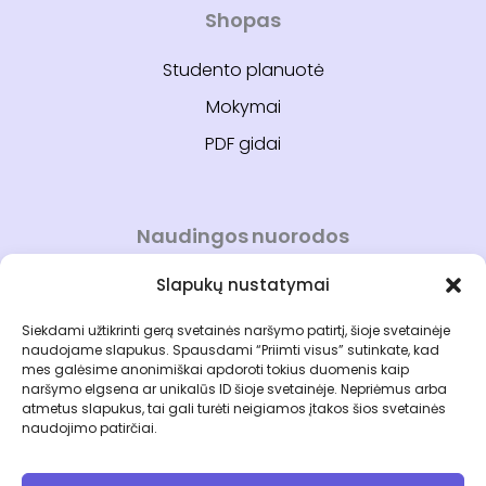
Shopas
Studento planuotė
Mokymai
PDF gidai
Naudingos nuorodos
Slapukų nustatymai
Mano paskyra
Kontaktai
Siekdami užtikrinti gerą svetainės naršymo patirtį, šioje svetainėje
naudojame slapukus. Spausdami “Priimti visus” sutinkate, kad
Apie bakis.lt
mes galėsime anonimiškai apdoroti tokius duomenis kaip
naršymo elgsena ar unikalūs ID šioje svetainėje. Nepriėmus arba
Naujienlaiškis
atmetus slapukus, tai gali turėti neigiamos įtakos šios svetainės
naudojimo patirčiai.
Pirkimo taisyklės
Privatumo politika