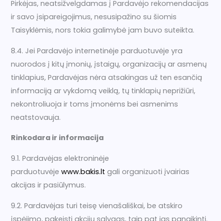
Pirkėjas, neatsižvelgdamas į Pardavėjo rekomendacijas
ir savo įsipareigojimus, nesusipažino su šiomis
Taisyklėmis, nors tokia galimybė jam buvo suteikta.
8.4. Jei Pardavėjo internetinėje parduotuvėje yra
nuorodos į kitų įmonių, įstaigų, organizacijų ar asmenų
tinklapius, Pardavėjas nėra atsakingas už ten esančią
informaciją ar vykdomą veiklą, tų tinklapių neprižiūri,
nekontroliuoja ir toms įmonėms bei asmenims
neatstovauja.
Rinkodara ir informacija
9.1. Pardavėjas elektroninėje
parduotuvėje
www.bakis.lt
gali organizuoti įvairias
akcijas ir pasiūlymus.
9.2. Pardavėjas turi teisę vienašališkai, be atskiro
įspėjimo, pakeisti akcijų sąlygas, taip pat jas panaikinti.