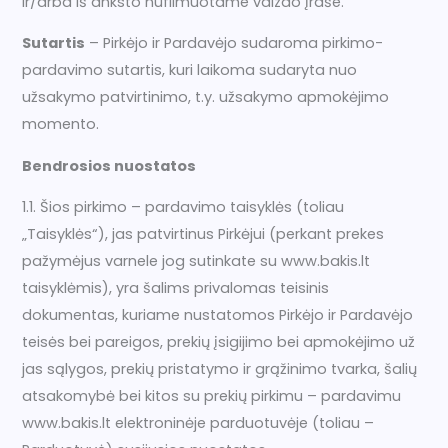
ir/arba iš anksto nufilmuotame vaizdo įraše.
Sutartis
– Pirkėjo ir Pardavėjo sudaroma pirkimo-
pardavimo sutartis, kuri laikoma sudaryta nuo
užsakymo patvirtinimo, t.y. užsakymo apmokėjimo
momento.
Bendrosios nuostatos
1.1. Šios pirkimo – pardavimo taisyklės (toliau
„Taisyklės“), jas patvirtinus Pirkėjui (perkant prekes
pažymėjus varnele jog sutinkate su www.bakis.lt
taisyklėmis), yra šalims privalomas teisinis
dokumentas, kuriame nustatomos Pirkėjo ir Pardavėjo
teisės bei pareigos, prekių įsigijimo bei apmokėjimo už
jas sąlygos, prekių pristatymo ir grąžinimo tvarka, šalių
atsakomybė bei kitos su prekių pirkimu – pardavimu
www.bakis.lt elektroninėje parduotuvėje (toliau –