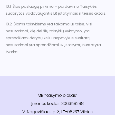
10.1. Šios paslaugų pirkimo – pardavimo Taisyklės
sudarytos vadovaujantis LR įstatymais ir teisės aktais.
10.2. Šioms taisyklėms yra taikoma LR teisė. Visi
nesutarimai, kilę dėl šių taisyklių vykdymo, yra
sprendžiami derybų keliu. Nepavykus susitarti,
nesutarimai yra sprendžiami LR įstatymų nustatyta
tvarka.
MB “Rašymo blokas”
Įmonės kodas: 306358288
V. Nagevičiaus g. 3, LT-08237 Vilnius