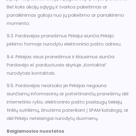
Bet koks akcijų sąlygų ir tvarkos pakeitimas ar
panaikinimas galioja nuo jų pakeitimo ar panaikinimo
momento.
9.3. Pardavėjas pranešimus Pirkėjui siunčia Pirkėjo
pirkimo formoje nurodytu elektroninio pašto adresu.
9.4. Pirkėjas visus pranešimus ir klausimus siunčia
Pardavėjo el. parduotuvės skyriuje „Kontaktai“
nurodytais kontaktais.
9.5. Pardavėjas neatsako jei Pirkėjas negauna
siunčiamų informacinių ar patvirtinančių pranešimų dėl
internetinio ryšio, elektroninio pašto paslaugų tiekėjų
tinklų sutrikimų, žinutėms patenkant į SPAM katalogą, ar
dėl Pirkėjo neteisingai nurodytų duomenų.
Baigiamosios nuostatos