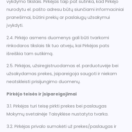
vykdymo tikslais. Pirkėjas taip pat sutinka, kad Pirkėjo
nurodytu el. pašto adresu būtų siunčiami informaciniai
pranešimai, būtini prekių ar paslaiugų užsakymui
įvykdyti.
2.4. Pirkėjo asmens duomenys gali būti tvarkomi
rinkodaros tikslais tik tuo atveju, kai Pirkėjas pats
išreiškia tam sutikimą.
2.5. Pirkėjas, užsiregistruodamas el. parduotuvėje bei
užsakydamas prekes, įsipareigoja saugoti ir niekam
neatskleisti prisijungimo duomenų.
Pirkėjo teisės ir įsipareigojimai
3.1. Pirkėjas turi teisę pirkti prekes bei paslaugas
Mokymų svetainėje Taisyklėse nustatyta tvarka.
3.2. Pirkėjas privalo sumokėti už prekes/paslaugas ir