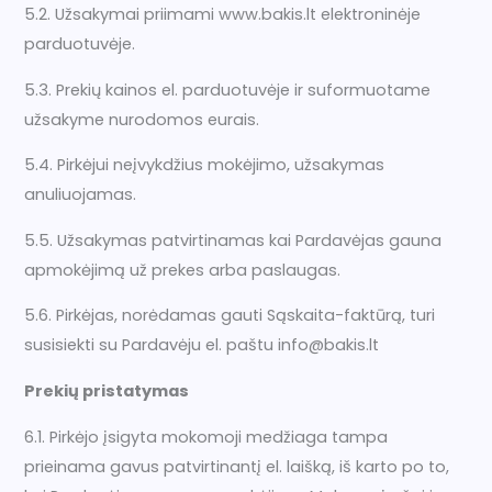
5.2. Užsakymai priimami www.bakis.lt elektroninėje
parduotuvėje.
5.3. Prekių kainos el. parduotuvėje ir suformuotame
užsakyme nurodomos eurais.
5.4. Pirkėjui neįvykdžius mokėjimo, užsakymas
anuliuojamas.
5.5. Užsakymas patvirtinamas kai Pardavėjas gauna
apmokėjimą už prekes arba paslaugas.
5.6. Pirkėjas, norėdamas gauti Sąskaita-faktūrą, turi
susisiekti su Pardavėju el. paštu info@bakis.lt
Prekių pristatymas
6.1. Pirkėjo įsigyta mokomoji medžiaga tampa
prieinama gavus patvirtinantį el. laišką, iš karto po to,