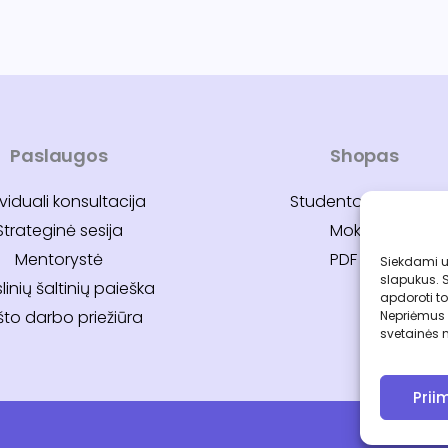
Paslaugos
Shopas
ividuali konsultacija
Studento planuotė
Strateginė sesija
Mokymai
Mentorystė
PDF gidai
Siekdami už
slapukus. 
linių šaltinių paieška
apdoroti to
to darbo priežiūra
Nepriėmus a
svetainės 
Prii