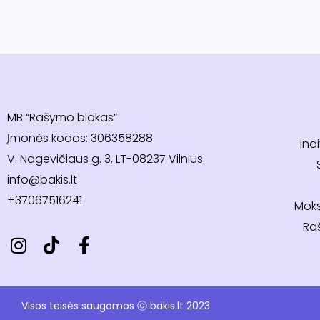
MB “Rašymo blokas”
Įmonės kodas: 306358288
Ind
V. Nagevičiaus g. 3, LT-08237 Vilnius
info@bakis.lt
+37067516241
Moks
Raš
Visos teisės saugomos ⓒ bakis.lt 2023