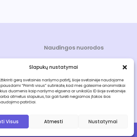
Naudingos nuorodos
Mano paskyra
Slapukų nustatymai
Kontaktai
Apie bakis.lt
tikrinti gerą svetainės naršymo patirtį, šioje svetainėje naudojame
Spausdami “Priimti visus” sutinkate, kad mes galėsime anonimiškai
Naujienlaiškis
kius duomenis kaip naršymo elgsena ar unikalūs ID šioje svetainėje.
Pirkimo taisyklės
rba atmetus slapukus, tai gali turėti neigiamos įtakos šios
naudojimo patirčiai.
Privatumo politika
mti Visus
Atmesti
Nustatymai
Interneto svetainę kūrė Bakijanova