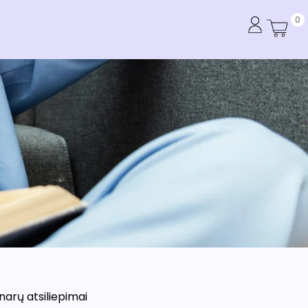
0
arų atsiliepimai