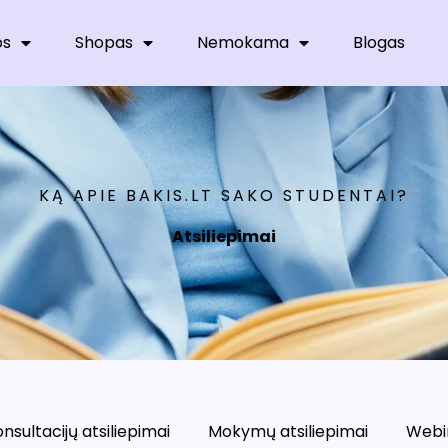
os
Shopas
Nemokama
Blogas
KĄ APIE BAKIS.LT SAKO STUDENTAI?
Atsiliepimai
nsultacijų atsiliepimai
Mokymų atsiliepimai
Webin